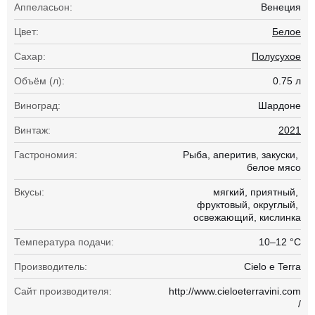
Аппеласьон:
Венеция
Цвет:
Белое
Сахар:
Полусухое
Объём (л):
0.75 л
Виноград:
Шардоне
Винтаж:
2021
Гастрономия:
Рыба
аперитив
закуски
белое мясо
Вкусы:
мягкий
приятный
фруктовый
округлый
освежающий
кислинка
Температура подачи:
10–12 °С
Производитель:
Cielo e Terra
Сайт производителя:
http://www.cieloeterravini.com
/