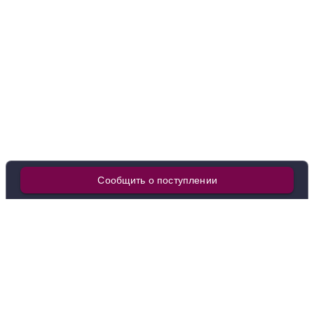
Италия
Венето, Венеция
Чело Э Терра
Белое
Полусухое
12 %
3 838 ₽
Добавить в корзину
в наличии
671854
Вино San Michele-Appiano, Sanct Valentin Pinot
Grigio, Alto Adige DOC, 2021
Сообщить о поступлении
Италия
Венето, Венеция
Чело Э Терра
Белое
Полусухое
12 %
7 168 ₽
Добавить в корзину
Покупателям
О нас
Как заказать
О компании