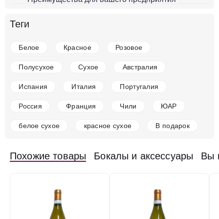
в наличии
642901
Теги
Вино Le Vigne di Sammarco, Verdeca, Salento IGP
Италия
Венето, Венеция
Чело Э Терра
Белое
Белое
Красное
Розовое
Полусухое
12 %
Полусухое
Сухое
Австралия
2 330 ₽
Испания
Италия
Португалия
Добавить в корзину
Россия
Франция
Чили
ЮАР
белое сухое
красное сухое
В подарок
в наличии
634934
Вино Lenotti, Lugana DOC
Похожие товары
Бокалы и аксессуары
Вы 
Италия
Венето, Венеция
Чело Э Терра
Белое
Полусухое
12 %
2 977 ₽
Добавить в корзину