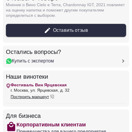
Мнение о Вино Cielo e Terra, Chardonnay IGT, 2021 повлияет
Италия
Венето, Венеция
Чело Э Терра
на оценку напитка и поможет другим покупателям
Белое
Полусухое
12 %
определиться с выбором.
2 938 ₽
Оставить отзыв
Добавить в корзину
Остались вопросы?
Купить с экспертом
в наличии
642904
Вино Le Vigne di Sammarco, Pecten Fiano,
Наши винотеки
Salento IGP
Фестиваль Вин Ярцевская
Италия
Венето, Венеция
Чело Э Терра
г. Москва, ул. Ярцевская, д. 32
Белое
Полусухое
12 %
Построить маршрут
2 537 ₽
Добавить в корзину
Для бизнеса
shopping
Корпоративным клиентам
Преимущества для вашего предприятия