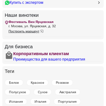
Купить с экспертом
в наличии
679166
Наши винотеки
Вино Aiosa, Puglia IGP, 2020
Италия
Тоскана
Чело Э Терра
Красное
Фестиваль Вин Ярцевская
Полусухое
13.5 %
г. Москва, ул. Ярцевская, д. 32
Построить маршрут
2 249 ₽
Добавить в корзину
Для бизнеса
shopping
Корпоративным клиентам
Преимущества для вашего предприятия
в наличии
650815
Теги
Вино Angelo Rocca e Figli, Conte Parelli
Appassimento, Puglia IGT
Белое
Красное
Розовое
Италия
Тоскана
Чело Э Терра
Красное
Полусухое
13.5 %
Полусухое
Сухое
Австралия
1 638 ₽
Испания
Италия
Португалия