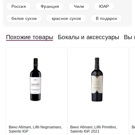
Добавить в корзину
Россия
Франция
Чили
ЮАР
белое сухое
красное сухое
В подарок
в наличии
650814
Похожие товары
Бокалы и аксессуары
Вы 
Вино Angelo Rocca e Figli, Duchetti Negroamaro-
Primitivo, Salento IGT
Италия
Тоскана
Чело Э Терра
Красное
Полусухое
13.5 %
1 495 ₽
Добавить в корзину
в наличии
650836
Вино Castello di Lozzolo, Amore Appassimento,
Puglia IGT
Вино A6mani, Lifili Negroamaro,
Вино A6mani, Lifili Primitivo,
В
Salento IGP
Salento IGP, 2021
Италия
Тоскана
Чело Э Терра
Красное