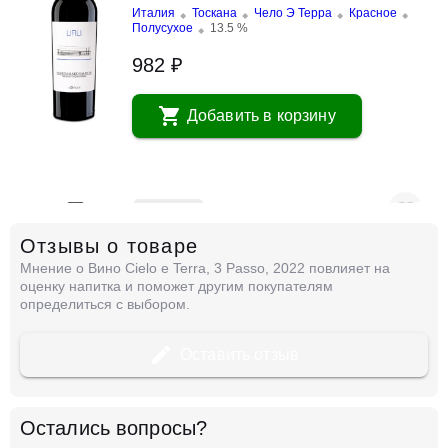
Италия
Тоскана
Чело Э Терра
Красное
Полусухое
13.5 %
982 ₽
Добавить в корзину
в наличии
680407
Отзывы о товаре
Вино A6mani, Lifili Primitivo, Salento IGP,
2021
Мнение о Вино Cielo e Terra, 3 Passo, 2022 повлияет на
Италия
Тоскана
Чело Э Терра
Красное
оценку напитка и поможет другим покупателям
Полусухое
13.5 %
определиться с выбором.
2 024 ₽
Оставить отзыв
Добавить в корзину
Остались вопросы?