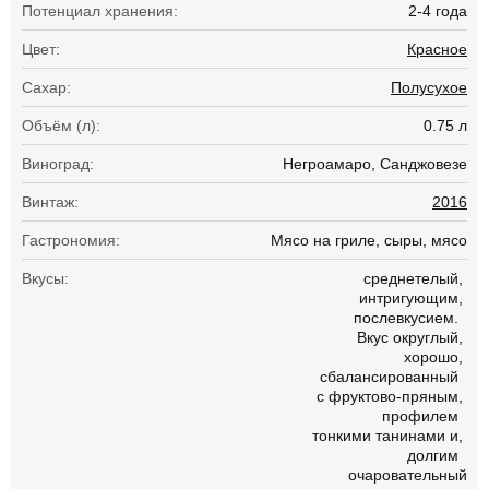
Потенциал хранения:
2-4 года
Цвет:
Красное
Сахар:
Полусухое
Объём (л):
0.75 л
Виноград:
Негроамаро
Санджовезе
Винтаж:
2016
Гастрономия:
Мясо на гриле
сыры
мясо
Вкусы:
среднетелый
интригующим
послевкусием.
Вкус округлый
хорошо
сбалансированный
с фруктово-пряным
профилем
тонкими танинами и
долгим
очаровательный