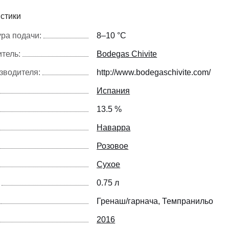
стики
ра подачи:
8–10 °С
тель:
Bodegas Chivite
зводителя:
http://www.bodegaschivite.com/
Испания
13.5 %
Наварра
Розовое
Сухое
0.75 л
Гренаш/гарнача
Темпранильо
2016