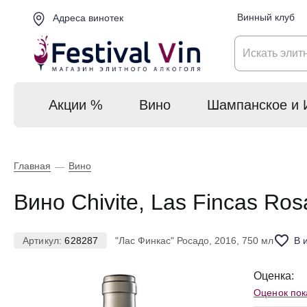
Винный клуб
Адреса винотек
Акции %
Вино
Шампанское и 
Главная
Вино
—
Вино Chivite, Las Fincas Rosa
Артикул:
628287
"Лас Финкас" Росадо, 2016, 750 мл
В 
Оценка:
Оценок пок