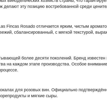
мых винодельческих хозяйств страны, что гарантиру
аж делают эту позицию востребованной среди ценит
s Fincas Rosado отличается ярким, чистым ароматом
свежий, сбалансированный, с мягкой текстурой, вы
читывающей более десяти поколений. Бренд известен
ва на каждом этапе производства. Особое внимание
роцессе.
бокалах для розовых вин. Официально подтверждён
морепродукты и мягкие сыры.