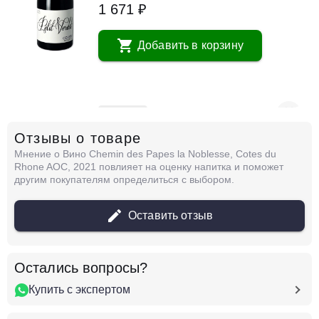
1 671 ₽
Добавить в корзину
в наличии
666671
Отзывы о товаре
Вино 7 Peches, Luxure Syrah
Мнение о Вино Chemin des Papes la Noblesse, Cotes du
Франция
Долина Роны, Кот-Дю-Рон
Шемен
Rhone AOC, 2021 повлияет на оценку напитка и поможет
Де Пап
Красное
Сухое
14 %
другим покупателям определиться с выбором.
1 671 ₽
Оставить отзыв
Добавить в корзину
Остались вопросы?
Купить с экспертом
в наличии
668156