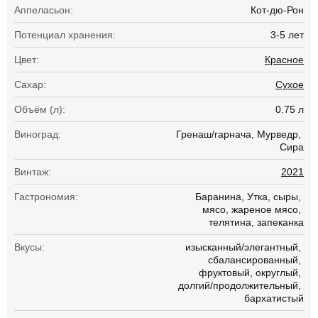
Аппеласьон:
Кот-дю-Рон
Потенциал хранения:
3-5 лет
Цвет:
Красное
Сахар:
Сухое
Объём (л):
0.75 л
Виноград:
Гренаш/гарнача
Мурведр
Сира
Винтаж:
2021
Гастрономия:
Баранина
Утка
сыры
мясо
жареное мясо
телятина
запеканка
Вкусы:
изысканный/элегантный
сбалансированный
фруктовый
округлый
долгий/продолжительный
бархатистый