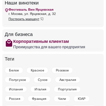
Вино Aegerter, Chambolle-Musigny Premier
Наши винотеки
Cru Les Lavrottes AOC, 2019
Фестиваль Вин Ярцевская
Франция
Долина Роны, Кот-Дю-Рон
Шемен
г. Москва, ул. Ярцевская, д. 32
Де Пап
Красное
Сухое
14 %
Построить маршрут
30 581 ₽
Добавить в корзину
Для бизнеса
shopping
Корпоративным клиентам
Преимущества для вашего предприятия
в наличии
668159
Теги
Вино Aegerter, Charmes-Chambertin Grand Cru
AOC, 2019
Белое
Красное
Розовое
Франция
Долина Роны, Кот-Дю-Рон
Шемен Де Пап
Красное
Сухое
14 %
Полусухое
Сухое
Австралия
65 629 ₽
Испания
Италия
Португалия
Добавить в корзину
Россия
Франция
Чили
ЮАР