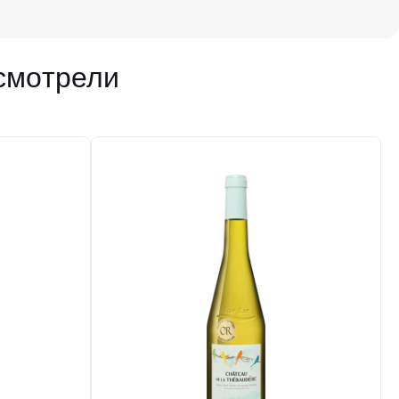
47 381 ₽
Добавить в корзину
смотрели
в наличии
651460
Вино Domaine Amaury Beaufort, Les Clos,
Bourgogne Tonnerre AOC, 2015
Франция
Долина Роны, Кот-Дю-Рон
Шемен Де
Пап
Белое
Сухое
13.5 %
8 168 ₽
Добавить в корзину