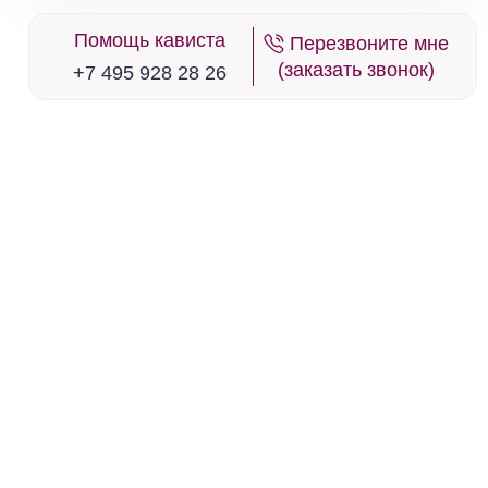
в наличии
651370
Помощь кависта
Перезвоните мне
(заказать звонок)
Вино Blanc de Chasse-Spleen, Bordeaux
+7 495 928 28 26
AOC, 2019
Франция
Долина Роны, Кот-Дю-Рон
Шемен Де Пап
Белое
Сухое
13.5 %
8 901 ₽
Добавить в корзину
в наличии
650922
Вино Bott Freres, Tradition Pinot Blanc,
Alsace AOC, 2021
Франция
Долина Роны, Кот-Дю-Рон
Шемен Де Пап
Белое
Сухое
13.5 %