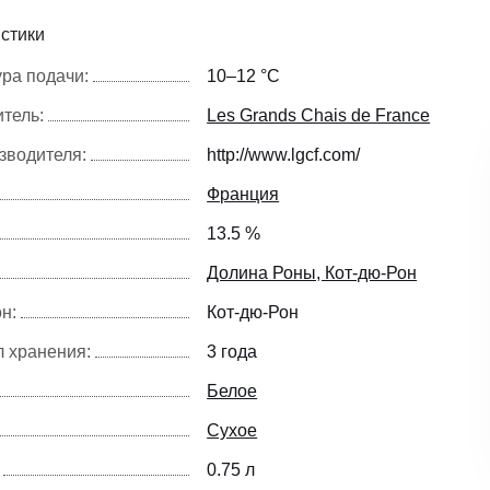
стики
ра подачи:
10–12 °С
тель:
Les Grands Chais de France
зводителя:
http://www.lgcf.com/
Франция
13.5 %
Долина Роны, Кот-дю-Рон
н:
Кот-дю-Рон
 хранения:
3 года
Белое
Сухое
0.75 л