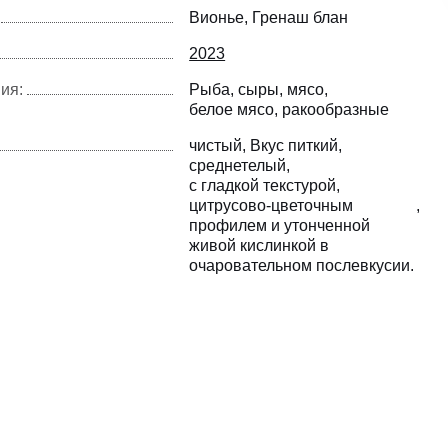
Вионье
Гренаш блан
2023
ия:
Рыба
сыры
мясо
белое мясо
ракообразные
чистый
Вкус питкий
среднетелый
с гладкой текстурой
цитрусово-цветочным
профилем и утонченной
живой кислинкой в
очаровательном послевкусии.