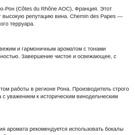
1 502 ₽
ю-Рон (Côtes du Rhône AOC), Франция. Этот
ет высокую репутацию вина. Chemin des Papes —
Добавить в корзину
ого терруара.
свежим и гармоничным ароматом с тонами
в наличии
651602
ьностью. Завершение чистое и освежающее, с
Вино Chateau de la Thebaudiere,
Muscadet Sevre et Maine Sur Lie AOC,
2023
Франция
Долина Роны, Кот-Дю-Рон
Шемен Де Пап
Белое
Сухое
13.5 %
ом работы в регионе Рона. Производитель строго
2 256 ₽
а с уважением к историческим винодельческим
Добавить в корзину
тия аромата рекомендуется использовать бокалы