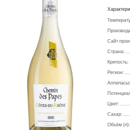
Характери
Температу
Производи
Сайт прои
Страна:
Крепость:
Регион:
Аппеласьо
Потенциал
Цвет:
Сахар:
Объём (л):