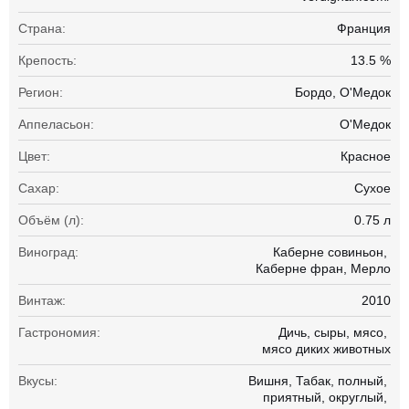
Страна:
Франция
Крепость:
13.5 %
Регион:
Бордо, О'Медок
Аппеласьон:
О'Медок
Цвет:
Красное
Сахар:
Сухое
Объём (л):
0.75 л
Виноград:
Каберне совиньон
Каберне фран
Мерло
Винтаж:
2010
Гастрономия:
Дичь
сыры
мясо
мясо диких животных
Вкусы:
Вишня
Табак
полный
приятный
округлый