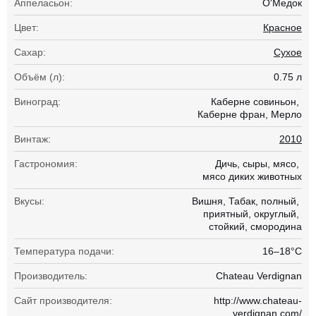
Аппеласьон:
О'Медок
Цвет:
Красное
Сахар:
Сухое
Объём (л):
0.75 л
Виноград:
Каберне совиньон
Каберне фран
Мерло
Винтаж:
2010
Гастрономия:
Дичь
сыры
мясо
мясо диких животных
Вкусы:
Вишня
Табак
полный
приятный
округлый
стойкий
смородина
Температура подачи:
16–18°С
Производитель:
Chateau Verdignan
Сайт производителя:
http://www.chateau-
verdignan.com/