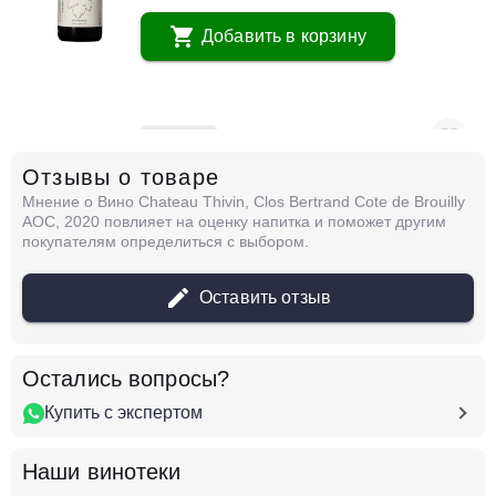
Добавить в корзину
в наличии
677200
Отзывы о товаре
Вино Laurent Barth, Altenbourg Pinot Noir,
Alsace AOC, 2022
Мнение о Вино Chateau Thivin, Clos Bertrand Cote de Brouilly
Франция
Бургундия, Божоле
Красное
Сухое
AOC, 2020 повлияет на оценку напитка и поможет другим
13 %
покупателям определиться с выбором.
14 875 ₽
Оставить отзыв
Добавить в корзину
Остались вопросы?
Купить с экспертом
в наличии
677215
Вино Laurent Barth, M Pinot Noir, Alsace AOC,
Наши винотеки
2022