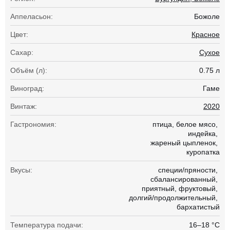
Аппеласьон:
Божоле
Цвет:
Красное
Сахар:
Сухое
Объём (л):
0.75 л
Виноград:
Гаме
Винтаж:
2020
Гастрономия:
птица
белое мясо
индейка
жареный цыпленок
куропатка
Вкусы:
специи/пряности
сбалансированный
приятный
фруктовый
долгий/продолжительный
бархатистый
Температура подачи:
16–18 °С