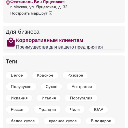
Фестиваль Вин Ярцевская
Франция
Бургундия, Божоле
Красное
Сухое
г. Москва, ул. Ярцевская, д. 32
13 %
Построить маршрут
14 875 ₽
Для бизнеса
Добавить в корзину
shopping
Корпоративным клиентам
Преимущества для вашего предприятия
в наличии
677190
Теги
Вино Laurent Barth, S05 P164 Pinot Noir, Alsace
AOC, 2020
Белое
Красное
Розовое
Франция
Бургундия, Божоле
Красное
Сухое
13
%
Полусухое
Сухое
Австралия
10 750 ₽
Испания
Италия
Португалия
Добавить в корзину
Россия
Франция
Чили
ЮАР
белое сухое
красное сухое
В подарок