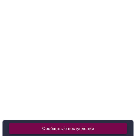
9 120 ₽
Добавить в корзину
в наличии
665343
Вино Lavergne, Bordeaux AOC, 2023
Франция
Бургундия, Божоле
Красное
Сухое
13
%
3 930 ₽
Добавить в корзину
в наличии
670916
Сообщить о поступлении
Вино Le Curieux Sommelier Merlot, 2020