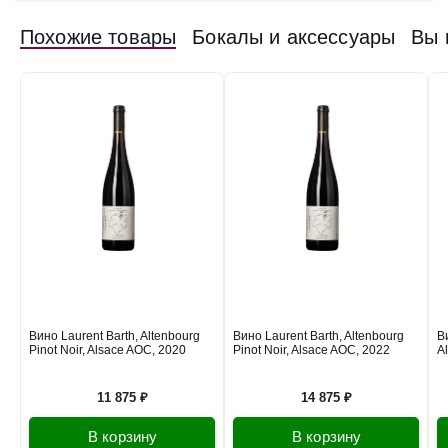
в наличии
677201
Похожие товары
Бокалы и аксессуары
Вы 
Вино Laurent Barth, S05 P164 Pinot Noir, Alsace
AOC, 2022
Франция
Бургундия, Божоле
Красное
Сухое
13
%
12 375 ₽
Добавить в корзину
в наличии
677197
Вино Laurent Barth, Vignoble de Kientzheim Pinot
Noir, Alsace AOC, 2020
Вино Laurent Barth, Altenbourg
Вино Laurent Barth, Altenbourg
Ви
Pinot Noir, Alsace AOC, 2020
Pinot Noir, Alsace AOC, 2022
A
Франция
Бургундия, Божоле
Красное
Сухое
13
%
10 500 ₽
11 875 ₽
14 875 ₽
В корзину
В корзину
Добавить в корзину