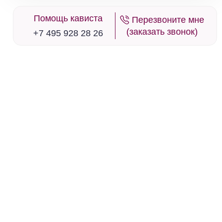
в наличии
666671
Помощь кависта
Перезвоните мне
(заказать звонок)
Вино 7 Peches, Luxure Syrah
+7 495 928 28 26
Франция
Бордо, Сент-Эмилион
Красное
Сухое
15 %
1 671 ₽
Добавить в корзину
в наличии
668156
Вино Aegerter, Chambolle-Musigny
Premier Cru Les Lavrottes AOC, 2019
Франция
Бордо, Сент-Эмилион
Красное
Сухое
15 %
30 581 ₽