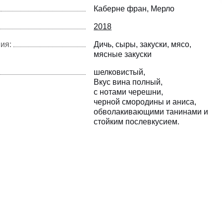
Каберне фран
Мерло
2018
ия:
Дичь
сыры
закуски
мясо
мясные закуски
шелковистый
Вкус вина полный
с нотами черешни
черной смородины и аниса
обволакивающими танинами и
стойким послевкусием.