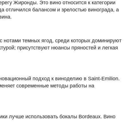
берегу Жиронды. Это вино относится к категории
ода отличился балансом и зрелостью винограда, а
Добавить в корзину
вина.
с нотами темных ягод, среди которых доминируют
в наличии
668159
ктурой; присутствуют нюансы пряностей и легкая
Вино Aegerter, Charmes-Chambertin
Grand Cru AOC, 2019
Франция
Бордо, Сент-Эмилион
Красное
Сухое
15 %
нновационный подход к виноделию в Saint-Emilion.
65 629 ₽
именяет современные методы работы на
Добавить в корзину
ики лучше использовать бокалы Bordeaux. Вино