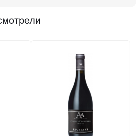
Добавить в корзину
смотрели
в наличии
671004
Вино Aegerter, Les Enfants Terribles Merlot,
Pays d'Oc IGP, 2021
Франция
Бордо, Сент-Эмилион
Красное
Сухое
15 %
1 677 ₽
Добавить в корзину
в наличии
635564