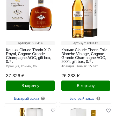
Артикул:
638414
Артикул:
638412
Коньяк Claude Thorin X.O.
Коньяк Claude Thorin Folle
Royal, Cognac Grande
Blanche Vintage, Cognac
Champagne AOC, gift box,
Grande Champagne AOC,
0.7 л
2004, gift box, 0.7 л
франция
коньяк
xo
франция
коньяк
15 лет
37 326 ₽
26 233 ₽
В корзину
В корзину
Быстрый заказ
Быстрый заказ