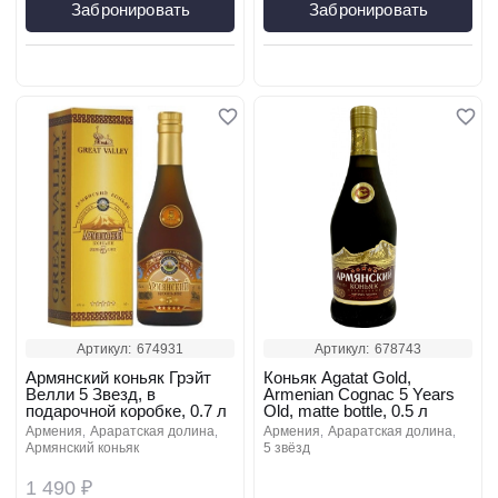
Забронировать
Забронировать
Артикул:
674931
Артикул:
678743
Армянский коньяк Грэйт
Коньяк Agatat Gold,
Велли 5 Звезд, в
Armenian Cognac 5 Years
подарочной коробке, 0.7 л
Old, matte bottle, 0.5 л
армения
араратская долина
армения
араратская долина
армянский коньяк
5 звёзд
1 490 ₽