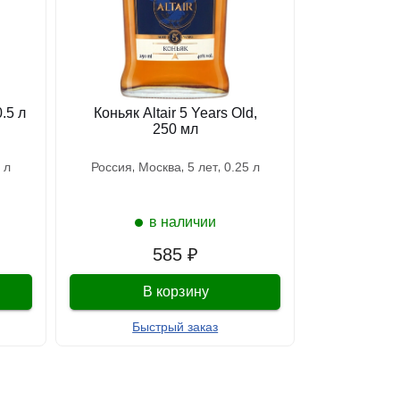
0.5 л
Коньяк Altair 5 Years Old,
250 мл
.5 л
россия
москва
5 лет
0.25 л
в наличии
585 ₽
В корзину
Быстрый заказ