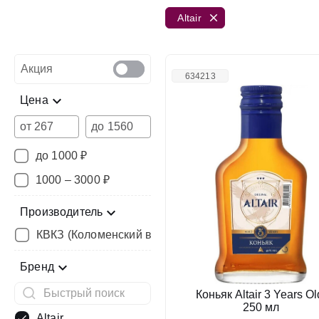
Altair
Акция
634213
Цена
от
до
до 1000 ₽
1000 – 3000 ₽
Производитель
КВКЗ (Коломенский винно-коньячный завод)
Бренд
Коньяк Altair 3 Years Ol
250 мл
Altair