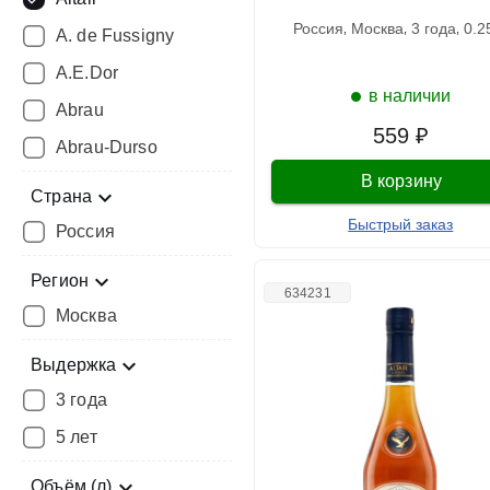
россия
москва
3 года
0.
A. de Fussigny
A.E.Dor
в наличии
Abrau
559 ₽
Abrau-Durso
В корзину
Страна
Быстрый заказ
Россия
Регион
634231
Москва
Выдержка
3 года
5 лет
Объём (л)