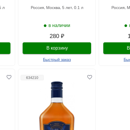
25 л
россия
москва
5 лет
0.1 л
россия
в наличии
280 ₽
В корзину
В
Быстрый заказ
Бы
634210