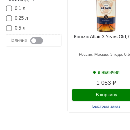
0.1 л
0.25 л
0.5 л
Коньяк Altair 3 Years Old, 
Наличие
россия
москва
3 года
0
в наличии
1 053 ₽
В корзину
Быстрый заказ