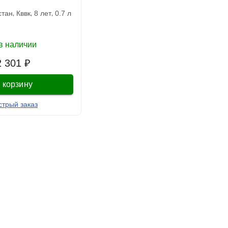
стан
кввк
8 лет
0.7 л
в наличии
2 301 ₽
 корзину
стрый заказ