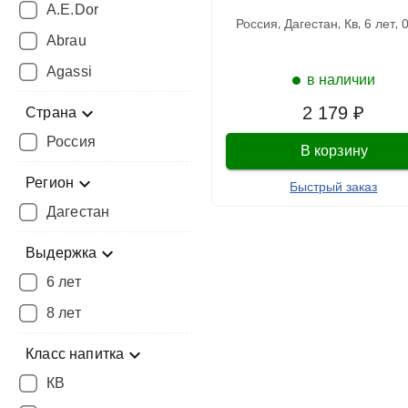
A.E.Dor
россия
дагестан
кв
6 лет
Abrau
Agassi
в наличии
2 179 ₽
Страна
Россия
В корзину
Регион
Быстрый заказ
Дагестан
Выдержка
6 лет
8 лет
Класс напитка
КВ