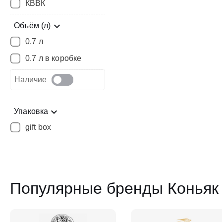
КВВК
Объём (л)
0.7 л
0.7 л в коробке
Наличие
Упаковка
gift box
Популярные бренды Коньяк 