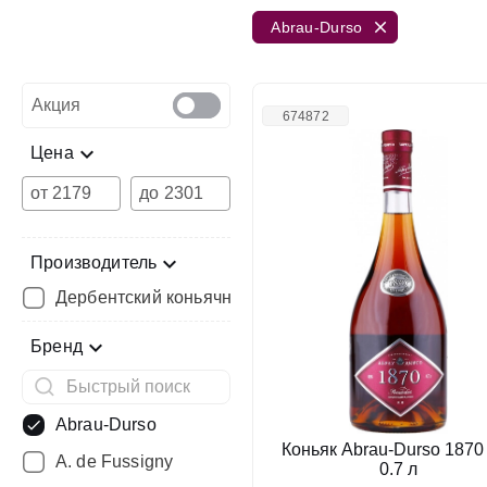
Abrau-Durso
Акция
674872
Цена
от
до
Производитель
Дербентский коньячный комбинат
Бренд
Abrau-Durso
Коньяк Abrau-Durso 1870
A. de Fussigny
0.7 л