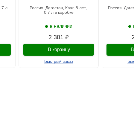
0.7 л
россия
дагестан
кввк
8 лет
россия
даге
0.7 л в коробке
в наличии
2 301 ₽
В корзину
В
Быстрый заказ
Бы