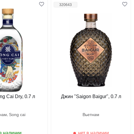
320643
g Cai Dry, 0.7 л
Джин "Saigon Baigur", 0.7 л
тнам
song cai
вьетнам
в наличии
нет в наличии