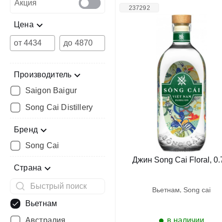
Акция
237292
Цена
от
до
Производитель
Saigon Baigur
Song Cai Distillery
Бренд
Song Cai
Джин Song Cai Floral, 0.
Страна
вьетнам
song cai
Вьетнам
Австралия
в наличии