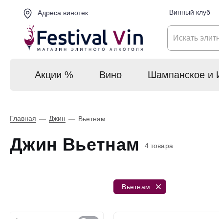
Винный клуб
Адреса винотек
Акции %
Вино
Шампанское и 
Главная
Джин
—
—
Вьетнам
Джин Вьетнам
4 товара
Вьетнам