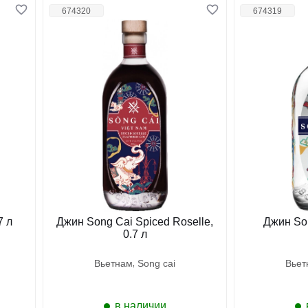
674320
674319
7 л
Джин Song Cai Spiced Roselle,
Джин Son
0.7 л
вьетнам
song cai
вье
в наличии