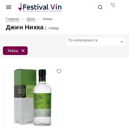
—
—
Главная
Джин
Никка
Джин Никка
1 товар
По популярности
Nikka