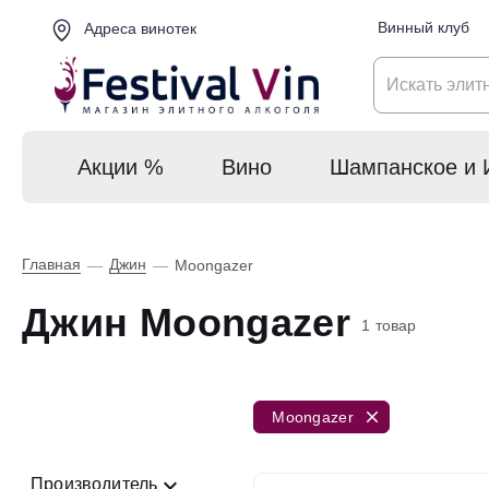
Винный клуб
Адреса винотек
Акции %
Вино
Шампанское и 
Главная
Джин
—
—
Moongazer
Джин Moongazer
1 товар
Moongazer
Производитель