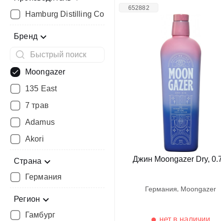
652882
Hamburg Distilling Company
Бренд
Moongazer
135 East
7 трав
Adamus
Akori
Джин Moongazer Dry, 0.
Страна
Германия
германия
moongazer
Регион
Гамбург
нет в наличии