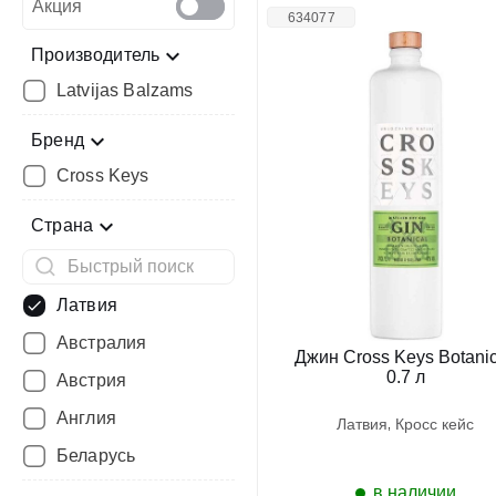
Акция
634077
Производитель
Latvijas Balzams
Бренд
Cross Keys
Страна
Латвия
Австралия
Джин Cross Keys Botanic
0.7 л
Австрия
Англия
латвия
кросс кейс
Беларусь
в наличии