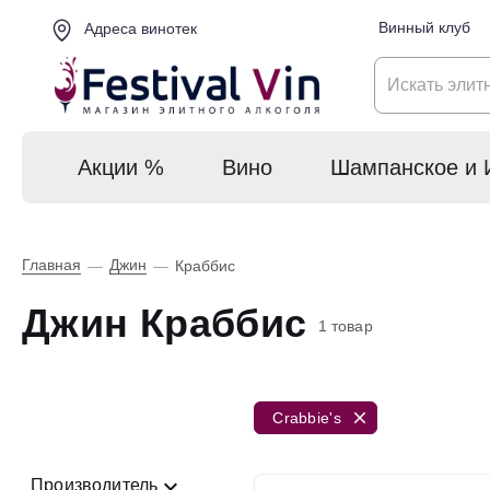
Винный клуб
Адреса винотек
Акции %
Вино
Шампанское и 
Главная
Джин
—
—
Краббис
Джин Краббис
1 товар
Crabbie's
Производитель