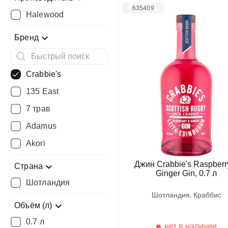
635409
Halewood
Бренд
Crabbie's
135 East
7 трав
Adamus
Akori
Джин Crabbie's Raspberr
Страна
Ginger Gin, 0.7 л
Шотландия
шотландия
краббис
Объём (л)
0.7 л
нет в наличии