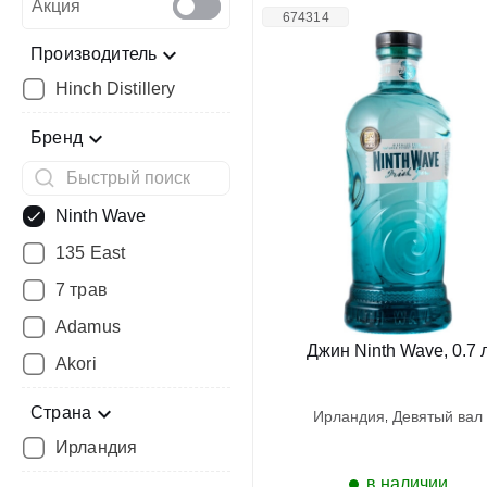
Акция
674314
Производитель
Hinch Distillery
Бренд
Ninth Wave
135 East
7 трав
Adamus
Джин Ninth Wave, 0.7 
Akori
Страна
ирландия
девятый вал
Ирландия
в наличии