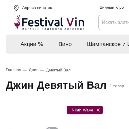
Винный клуб
Адреса винотек
Акции %
Вино
Шампанское и 
Главная
Джин
—
—
Девятый Вал
Джин Девятый Вал
1 товар
Ninth Wave