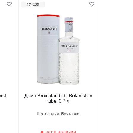
674335
ist,
Джин Bruichladdich, Botanist, in
tube, 0.7 л
шотландия
бруклади
нет в наличии