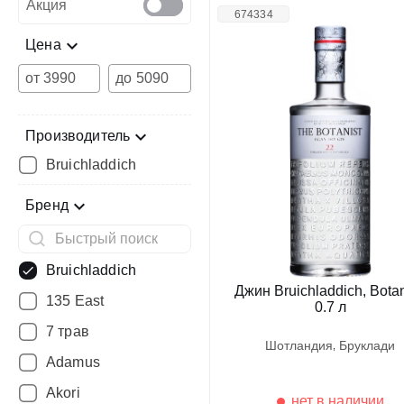
Акция
674334
Цена
от
до
Производитель
Bruichladdich
Бренд
Bruichladdich
Джин Bruichladdich, Botan
135 East
0.7 л
7 трав
шотландия
бруклади
Adamus
Akori
нет в наличии