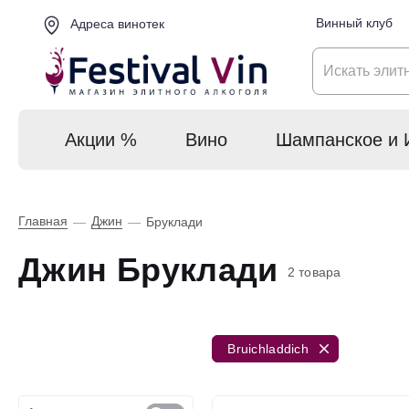
Винный клуб
Адреса винотек
Акции %
Вино
Шампанское и 
Главная
Джин
—
—
Бруклади
Джин Бруклади
2 товара
Bruichladdich