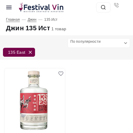
—
—
Главная
Джин
135 Ист
Джин 135 Ист
1 товар
По популярности
135 East