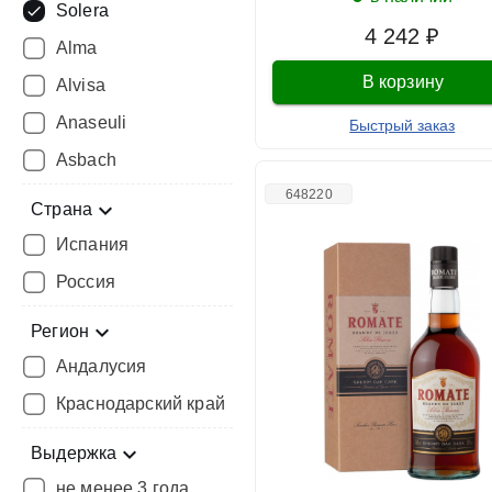
Solera
4 242 ₽
Alma
В корзину
Alvisa
Anaseuli
Быстрый заказ
Asbach
648220
Страна
Испания
Россия
Регион
Андалусия
Краснодарский край
Выдержка
не менее 3 года