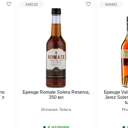
648218
649491
no
Бренди Romate Solera Reserva,
Бренди Val
7 л
350 мл
Jerez Sole
t
испания
solera
ро
в наличии