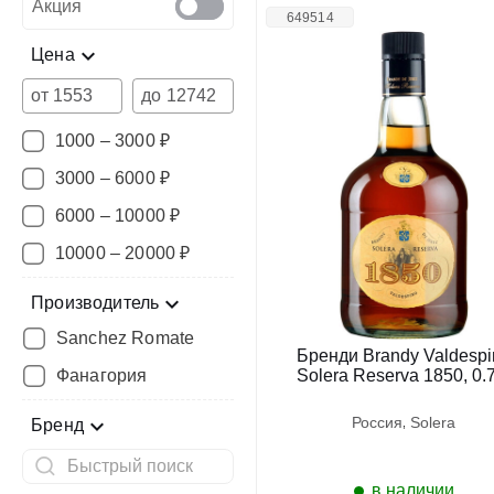
Акция
649514
Цена
от
до
1000 – 3000 ₽
3000 – 6000 ₽
6000 – 10000 ₽
10000 – 20000 ₽
Производитель
Sanchez Romate
Бренди Brandy Valdespi
Фанагория
Solera Reserva 1850, 0.
россия
solera
Бренд
в наличии