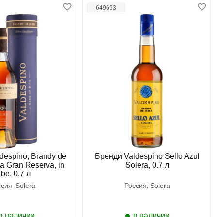
649693
despino, Brandy de
Бренди Valdespino Sello Azul
ra Gran Reserva, in
Solera, 0.7 л
ube, 0.7 л
ссия
solera
россия
solera
в наличии
в наличии