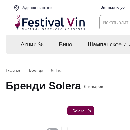
Винный клуб
Адреса винотек
Акции %
Вино
Шампанское и 
Главная
Бренди
—
—
Solera
Бренди Solera
6 товаров
Solera