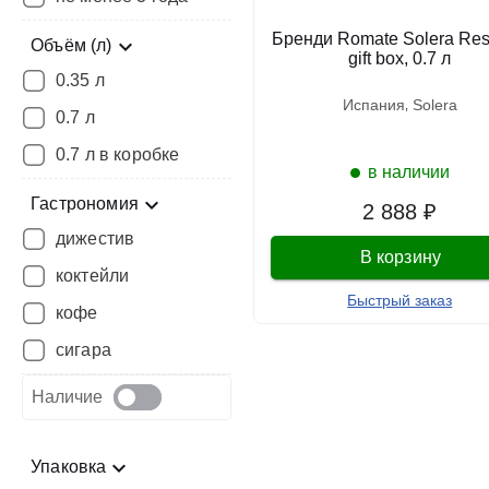
Бренди Romate Solera Res
Объём (л)
gift box, 0.7 л
0.35 л
испания
solera
0.7 л
0.7 л в коробке
в наличии
Гастрономия
2 888 ₽
дижестив
В корзину
коктейли
Быстрый заказ
кофе
сигара
Наличие
Упаковка