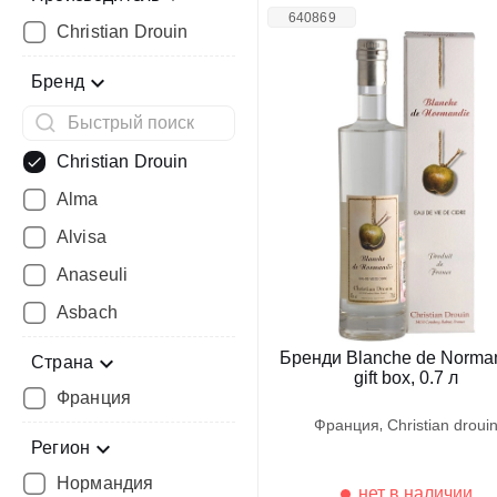
640869
Christian Drouin
Бренд
Christian Drouin
Alma
Alvisa
Anaseuli
Asbach
Бренди Blanche de Norman
Страна
gift box, 0.7 л
Франция
франция
christian droui
Регион
Нормандия
нет в наличии