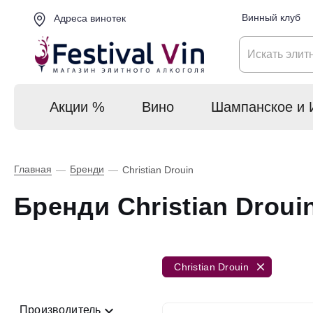
Винный клуб
Адреса винотек
Акции %
Вино
Шампанское и 
Главная
Бренди
—
—
Christian Drouin
Бренди Christian Droui
Christian Drouin
Производитель