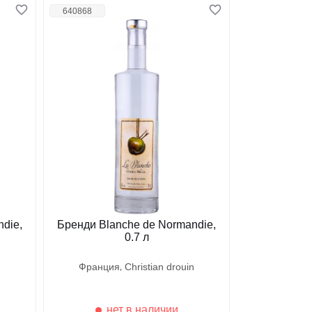
640868
die,
Бренди Blanche de Normandie,
0.7 л
n
франция
christian drouin
нет в наличии