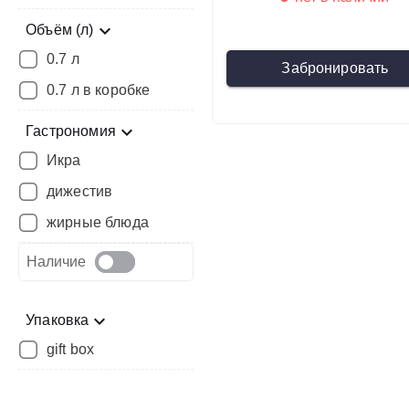
Объём (л)
0.7 л
Забронировать
0.7 л в коробке
Гастрономия
Икра
дижестив
жирные блюда
Наличие
Упаковка
gift box