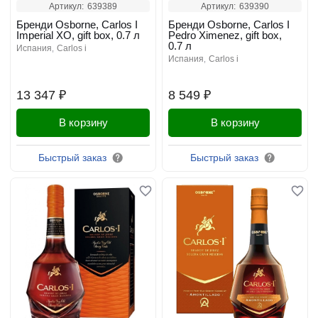
Артикул:
639389
Артикул:
639390
Бренди Osborne, Carlos I
Бренди Osborne, Carlos I
Imperial XO, gift box, 0.7 л
Pedro Ximenez, gift box,
0.7 л
испания
carlos i
испания
carlos i
13 347 ₽
8 549 ₽
В корзину
В корзину
Быстрый заказ
Быстрый заказ