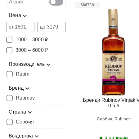
Акция
666738
Цена
от
до
1000 – 3000 ₽
3000 – 6000 ₽
Производитель
Rubin
Бренд
Rubinov
Бренди Rubinov Vinjak 
0.5 л
Страна
сербия
rubinov
Сербия
Выдержка
в наличии