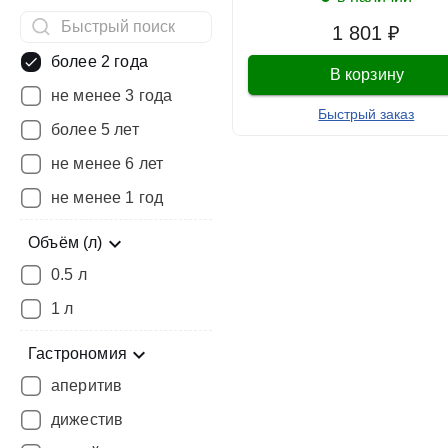
1 801 ₽
более 2 года
В корзину
не менее 3 года
Быстрый заказ
более 5 лет
не менее 6 лет
не менее 1 год
Объём (л)
0.5 л
1 л
Гастрономия
аперитив
дижестив