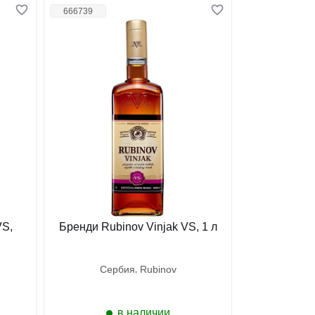
666739
VS,
Бренди Rubinov Vinjak VS, 1 л
сербия
rubinov
в наличии