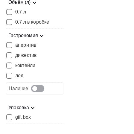
Объём (л)
0.7 л
0.7 л в коробке
Гастрономия
аперитив
дижестив
коктейли
лед
Наличие
Упаковка
gift box