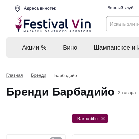
Винный клуб
Адреса винотек
Акции %
Вино
Шампанское и 
Главная
Бренди
—
—
Барбадийо
Бренди Барбадийо
2 товара
Barbadillo