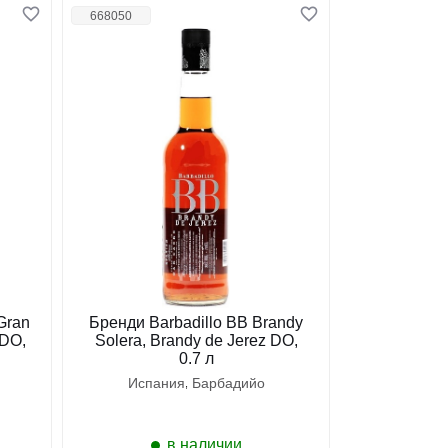
668050
Gran
Бренди Barbadillo BB Brandy
 DO,
Solera, Brandy de Jerez DO,
0.7 л
испания
барбадийо
в наличии