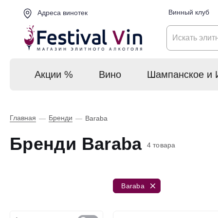
Винный клуб
Адреса винотек
Акции %
Вино
Шампанское и 
Главная
Бренди
—
—
Baraba
Бренди Baraba
4 товара
Baraba