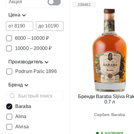
Акция
239482
Цена
от
до
6000 – 10000 ₽
10000 – 20000 ₽
Производитель
Podrum Palic 1896
Бренд
Бренди Baraba Sljiva Rak
0.7 л
Baraba
сербия
baraba
Alma
Alvisa
в наличии