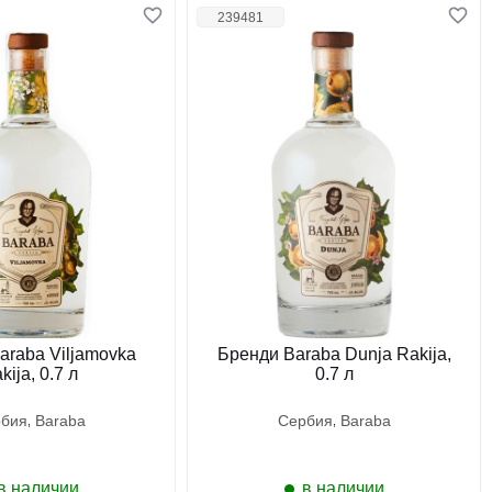
239481
araba Viljamovka
Бренди Baraba Dunja Rakija,
kija, 0.7 л
0.7 л
рбия
baraba
сербия
baraba
в наличии
в наличии