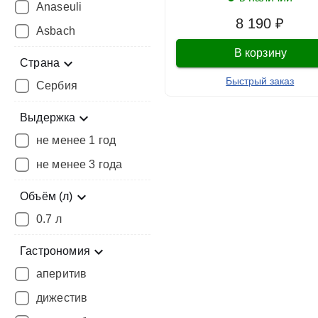
Anaseuli
8 190 ₽
Asbach
В корзину
Страна
Быстрый заказ
Сербия
Выдержка
не менее 1 год
не менее 3 года
Объём (л)
0.7 л
Гастрономия
аперитив
дижестив