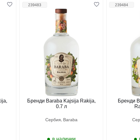
239483
239484
ija,
Бренди Baraba Kajsija Rakija,
Бренди B
0.7 л
Ra
сербия
baraba
се
в наличии