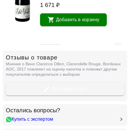
1 671 ₽
Добавить в корзину
в наличии
666671
Отзывы о товаре
Вино 7 Peches, Luxure Syrah
Мнение о Вино Clarence Dillon, Clarendelle Rouge, Bordeaux
Франция
Бордо
Clarendelle
Красное
AOC, 2017 повлияет на оценку напитка и поможет другим
Сухое
13 %
покупателям определиться с выбором.
1 671 ₽
Оставить отзыв
Добавить в корзину
Остались вопросы?
Купить с экспертом
в наличии
668156