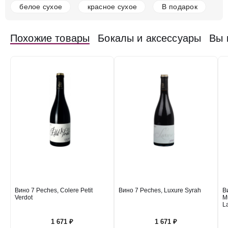
белое сухое
красное сухое
В подарок
в наличии
668163
Похожие товары
Бокалы и аксессуары
Вы 
Вино Aegerter, Chorey-Les-Beaune Les
Gourmandes AOC, 2023
Франция
Бордо
Clarendelle
Красное
Сухое
13
%
6 926 ₽
Добавить в корзину
в наличии
671002
Вино Aegerter, Les Enfants Terribles Grenache, Pays
d'Oc IGP, 2021
Вино 7 Peches, Colere Petit
Вино 7 Peches, Luxure Syrah
В
Verdot
M
Франция
Бордо
Clarendelle
Красное
Сухое
13
L
%
1 677 ₽
1 671 ₽
1 671 ₽