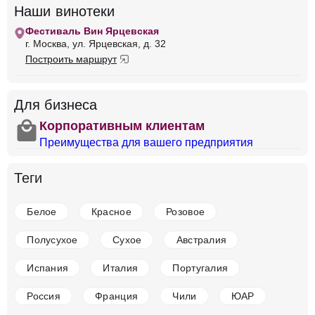
Вино Aegerter, Chambolle-Musigny Premier
Наши винотеки
Cru Les Lavrottes AOC, 2019
Фестиваль Вин Ярцевская
Франция
Бордо
Clarendelle
Красное
г. Москва, ул. Ярцевская, д. 32
Сухое
13 %
Построить маршрут
30 581 ₽
Добавить в корзину
Для бизнеса
shopping
Корпоративным клиентам
Преимущества для вашего предприятия
в наличии
668159
Теги
Вино Aegerter, Charmes-Chambertin Grand Cru
AOC, 2019
Белое
Красное
Розовое
Франция
Бордо
Clarendelle
Красное
Сухое
13
%
Полусухое
Сухое
Австралия
65 629 ₽
Испания
Италия
Португалия
Добавить в корзину
Россия
Франция
Чили
ЮАР